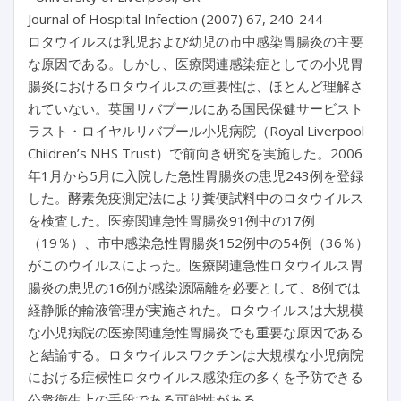
Journal of Hospital Infection (2007) 67, 240-244
ロタウイルスは乳児および幼児の市中感染胃腸炎の主要
な原因である。しかし、医療関連感染症としての小児胃
腸炎におけるロタウイルスの重要性は、ほとんど理解さ
れていない。英国リバプールにある国民保健サービスト
ラスト・ロイヤルリバプール小児病院（Royal Liverpool
Children’s NHS Trust）で前向き研究を実施した。2006
年1月から5月に入院した急性胃腸炎の患児243例を登録
した。酵素免疫測定法により糞便試料中のロタウイルス
を検査した。医療関連急性胃腸炎91例中の17例
（19％）、市中感染急性胃腸炎152例中の54例（36％）
がこのウイルスによった。医療関連急性ロタウイルス胃
腸炎の患児の16例が感染源隔離を必要として、8例では
経静脈的輸液管理が実施された。ロタウイルスは大規模
な小児病院の医療関連急性胃腸炎でも重要な原因である
と結論する。ロタウイルスワクチンは大規模な小児病院
における症候性ロタウイルス感染症の多くを予防できる
公衆衛生上の手段である可能性がある。