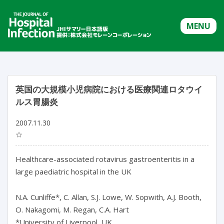
MENU
英国の大規模小児病院における医療関連ロタウイ
ルス胃腸炎
2007.11.30
☆
Healthcare-associated rotavirus gastroenteritis in a
large paediatric hospital in the UK
N.A. Cunliffe*, C. Allan, S.J. Lowe, W. Sopwith, A.J. Booth,
O. Nakagomi, M. Regan, C.A. Hart
*University of Liverpool, UK