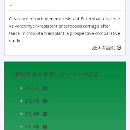
☆
Clearance of carbapenem-resistant Enterobacteriaceae
vs vancomycin-resistant enterococci carriage after
faecal microbiota transplant: a prospective comparative
study
続きを読む
掲載年月を参考にサマリーを読む
2026年
2025年
2024年
2023年