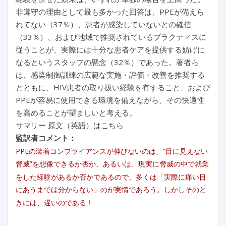
非遵守の理由として最も多かった回答は、PPEが備えら
れてない（37％）、患者が感染していないとの確信
（33％）、および地域で推奨されているプラクティスに
従うことが、実際には十分な患者ケアを提供する妨げに
なるというスタッフの懸念（32％）であった。著者ら
は、感染制御訓練の広範な実施・評価・改善を推奨する
とともに、HIV患者の取り扱い経験を有すること、および
PPEが容易に使用できる環境を備えながら、その快適性
を高めることが望ましいと考える。
サマリー 原文（英語）はこちら
監訳者コメント：
PPEの装着コンプライアンスが伸びないのは、“目に見えない
脅威”を想像できるか否か、あるいは、現実に脅威の中で就業
をした経験があるか否かであるので、多くは「実際に痛い目
にあうまでは分からない」のが実情であろう。しかしそのと
きには、遅いのである！