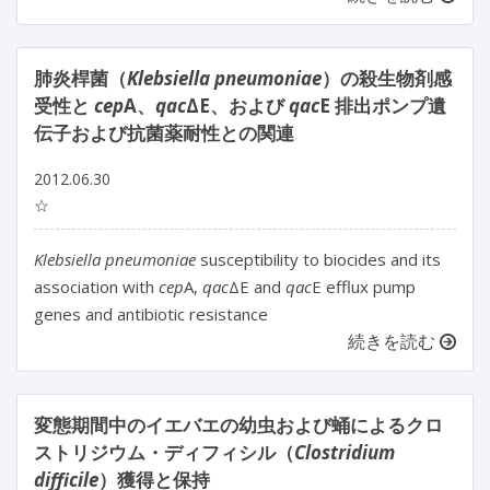
肺炎桿菌（
Klebsiella pneumoniae
）の殺生物剤感
受性と
cep
A、
qac
ΔE、および
qac
E 排出ポンプ遺
伝子および抗菌薬耐性との関連
2012.06.30
☆
Klebsiella pneumoniae
susceptibility to biocides and its
association with
cep
A,
qac
ΔE and
qac
E efflux pump
genes and antibiotic resistance
続きを読む
変態期間中のイエバエの幼虫および蛹によるクロ
ストリジウム・ディフィシル（
Clostridium
difficile
）獲得と保持