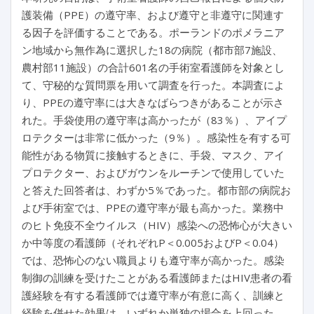
護装備（PPE）の遵守率、および遵守と非遵守に関連す
る因子を評価することである。ポーランドのポメラニア
ン地域から無作為に選択した18の病院（都市部7施設、
農村部11施設）の合計601名の手術室看護師を対象とし
て、守秘的な質問票を用いて調査を行った。本調査によ
り、PPEの遵守率には大きなばらつきがあることが示さ
れた。手袋使用の遵守率は高かったが（83％）、アイプ
ロテクターは非常に低かった（9％）。感染性を有する可
能性がある物質に接触するときに、手袋、マスク、アイ
プロテクター、およびガウンをルーチンで使用していた
と答えた回答者は、わずか5％であった。都市部の病院お
よび手術室では、PPEの遵守率が最も高かった。業務中
のヒト免疫不全ウイルス（HIV）感染への恐怖心が大きい
か中等度の看護師（それぞれP＜0.005およびP＜0.04）
では、恐怖心のない職員よりも遵守率が高かった。感染
制御の訓練を受けたことがある看護師またはHIV患者の看
護経験を有する看護師では遵守率が有意に高く、訓練と
経験を併せた効果は、いずれか単独の場合を上回った。