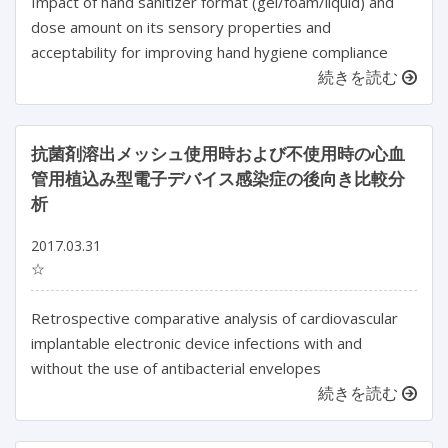
Impact of hand sanitizer format (gel/foam/liquid) and
dose amount on its sensory properties and
acceptability for improving hand hygiene compliance
続きを読む
抗菌剤溶出メッシュ使用時および不使用時の心血
管用植込み型電子デバイス感染症の後向き比較分
析
2017.03.31
☆
Retrospective comparative analysis of cardiovascular
implantable electronic device infections with and
without the use of antibacterial envelopes
続きを読む