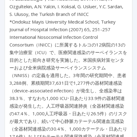
Ozgultekin, A.N. Yalcin, I. Koksal, G. Usluer, Y.C. Sardan,
S. Ulusoy, the Turkish Branch of INICC
*Ondokuz Mayis University Medical School, Turkey
Journal of Hospital Infection (2007) 65, 251-257
International Nosocomial Infection Control
Consortium（INICC）に所属するトルコの12病院の13の
集中治療室（ICU）で、医療関連感染のサーベイランスを
目的とした前向き研究を実施した。米国疾病対策センタ
ーおよび全米病院感染サーベイランスシステム
（NNISS）の定義を適用した。3年間の研究期間中、患者
3,288例、累積期間37,631日で1,277件の器材関連感染
（device-associated infection）が発生し、全感染率は
38.3％、すなわち1,000 ICU･日あたり33.9件の器材関連
感染が発生した。人工呼吸器関連肺炎（全器材関連感染
の47.4％、1,000人工呼吸器・日あたり26.5件）のリスク
が最大であり、続いて中心静脈カテーテル関連血流感染
（全器材関連感染の30.4％、1,000カテーテル・日あたり
17.6件）およびカテーテル関連尿路感染（全器材関連感