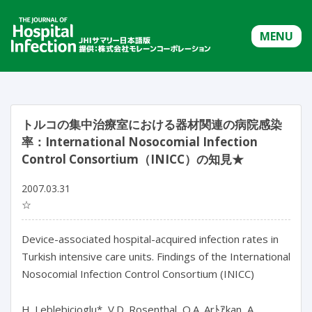
MENU
トルコの集中治療室における器材関連の病院感染
率：International Nosocomial Infection
Control Consortium（INICC）の知見★
2007.03.31
☆
Device-associated hospital-acquired infection rates in
Turkish intensive care units. Findings of the International
Nosocomial Infection Control Consortium (INICC)
H. Leblebicioglu*, V.D. Rosenthal, O.A. Arﾄｱkan, A.