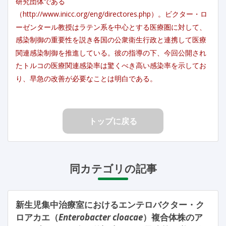
研究団体である
（http://www.inicc.org/eng/directores.php）。ビクター・ロ
ーゼンタール教授はラテン系を中心とする医療圏に対して、
感染制御の重要性を説き各国の公衆衛生行政と連携して医療
関連感染制御を推進している。彼の指導の下、今回公開され
たトルコの医療関連感染率は驚くべき高い感染率を示してお
り、早急の改善が必要なことは明白である。
トップに戻る
同カテゴリの記事
新生児集中治療室におけるエンテロバクター・ク
ロアカエ（
Enterobacter cloacae
）複合体株のア