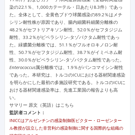
染の22.1％、1,000カテーテル・日あたり8.3件）であっ
た。全体として、全黄色ブドウ球菌感染の89.2％はメチ
シリン耐性株が原因であり、腸内細菌科細菌分離株の
48.2％がセフトリアキソン耐性、52.0％がセフタジジム
耐性、33.2％がピペラシリン-タゾバクタム耐性であっ
た。緑膿菌分離株では、51.1％がフルオロキノロン耐
性、50.7％がセフタジジム耐性、38.7％がイミペネム耐
性、30.0％がピペラシリン-タゾバクタム耐性であった。
Enterococcus
属分離株では、1.9％がバンコマイシン耐性
であった。本研究は、トルコのICUにおける器材関連感染
を明らかにした最初の多施設研究である。トルコのICUに
おける器材関連感染率は、先進工業国の報告よりも高
い。
サマリー 原文（英語）はこちら
監訳者コメント：
INICCはアルゼンチンの感染制御医ビクター・ローゼンター
ル教授が設立した非営利の感染制御に関する国際的な組織の