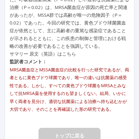
治療（P＝0.02）は、MRSA菌血症が原因の死亡率と関連
があったが、MSSA群では高齢が唯一の危険因子（P＝
0.02）であった。今回の研究では、黄色ブドウ球菌菌血
症が依然として、主に高齢者の重篤な感染症であること
が示されるとともに、この疾患の制御と管理における戦
略の改善が必要であることを強調している。
サマリー 原文（英語）はこちら
監訳者コメント：
MRSA菌血症とMSSA菌血症の比較を行った研究であるが、両
者ともに黄色ブドウ球菌であり、唯一の違いは抗菌薬の感受
性である。しかし、すべての黄色ブドウ球菌をMRSAとみな
して抗MRSA薬を使用するのも望ましくない。結局、いかに
早く両者を見分け、適切な抗菌薬による治療へ持ち込むかが
大切であり、そのことを再確認した形の研究である。
トップに戻る