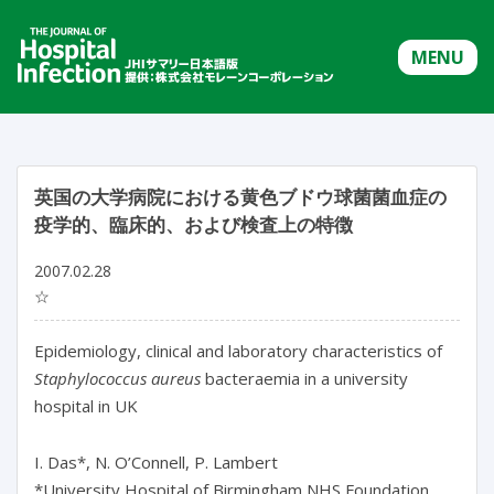
MENU
英国の大学病院における黄色ブドウ球菌菌血症の
疫学的、臨床的、および検査上の特徴
2007.02.28
☆
Epidemiology, clinical and laboratory characteristics of
Staphylococcus aureus
bacteraemia in a university
hospital in UK
I. Das*, N. O’Connell, P. Lambert
*University Hospital of Birmingham NHS Foundation