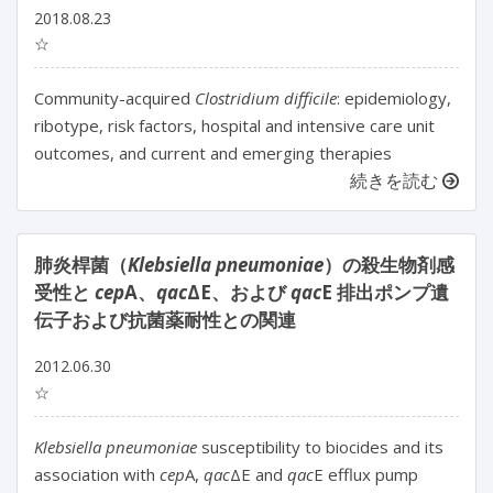
2018.08.23
☆
Community-acquired
Clostridium difficile
: epidemiology,
ribotype, risk factors, hospital and intensive care unit
outcomes, and current and emerging therapies
続きを読む
肺炎桿菌（
Klebsiella pneumoniae
）の殺生物剤感
受性と
cep
A、
qac
ΔE、および
qac
E 排出ポンプ遺
伝子および抗菌薬耐性との関連
2012.06.30
☆
Klebsiella pneumoniae
susceptibility to biocides and its
association with
cep
A,
qac
ΔE and
qac
E efflux pump