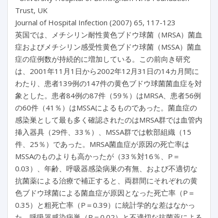
Trust, UK
Journal of Hospital Infection (2007) 65, 117-123
英国では、メチシリン耐性黄色ブドウ球菌（MRSA）菌血
症およびメチシリン感受性黄色ブドウ球菌（MSSA）菌血
症の症例数が持続的に増加している。この前向き研究
は、2001年11月1日から2002年12月31日の14カ月間に
わたり、患者139例の147件の黄色ブドウ球菌菌血症を対
象とした。患者84例の87件（59％）はMRSA、患者56例
の60件（41％）はMSSAによるものであった。菌血症の
感染巣として最も多く確認されたのはMRSA群では血管内
挿入器具（29件、33％）、MSSA群では軟部組織（15
件、25％）であった。MRSA菌血症が原因の死亡率は
MSSAのものよりも高かったが（33％対16％、P＝
0.03）、年齢、呼吸器感染病巣の有無、および不適切な
抗菌薬による治療で補正すると、両群間にそれぞれの黄
色ブドウ球菌による菌血症が原因となった死亡率（P＝
0.35）と粗死亡率（P＝0.39）に統計学的な差はなかっ
た。呼吸器感染病巣（P＝0.02）と不適切な抗菌薬による