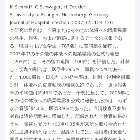
K. Schmid*, C. Schwager, H. Drexler
*University of Erlangen-Nuremberg, Germany
Journal of Hospital Infection (2007) 65, 124-130
本研究の目的は、血液またはその他の体液への職業曝露
の発生、報告、および追跡に関するデータの収集であ
る。職員および医学生（787名）に質問票を配布し、
2003年中のその他の体液への職業曝露の公式な報告
（203件）と、その後の追跡（100件）を評価した。針刺
し・切創の割合は、医学生29.5％、職員22.5％であっ
た。1,000職員・日あたりの発生率は、針刺・鋭利物損傷
0.61、体液への皮膚粘膜の曝露0.27であった。過少報告
率の平均値は約45％であった。予想に反して、2003年に
その他の体液への職業曝露を公式に報告したのは、わず
かに看護師4.3％、医師3.9％であった。血清検査不参加
者数は追跡期間中に増加した。記録された全検査結果の
うち、曝露を受けた100名中35名が来所を取りやめたた
めに追跡不能となった。結論としては、雇用者は安全な
器具を提供するとともに、実習形式による教育的介入と