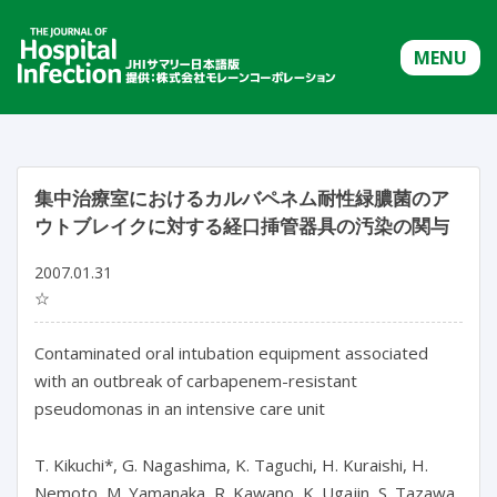
MENU
集中治療室におけるカルバペネム耐性緑膿菌のア
ウトブレイクに対する経口挿管器具の汚染の関与
2007.01.31
☆
Contaminated oral intubation equipment associated
with an outbreak of carbapenem-resistant
pseudomonas in an intensive care unit
T. Kikuchi*, G. Nagashima, K. Taguchi, H. Kuraishi, H.
Nemoto, M. Yamanaka, R. Kawano, K. Ugajin, S. Tazawa,