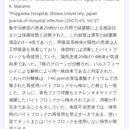
K. Marumo
*Fujigaoka Hospital, Showa University, Japan
Journal of Hospital Infection (2007) 65, 54-57
集中治療室の患者20例が1か月間で緑膿菌による感染症
または保菌状態と診断された。この頻度は通常の緑膿菌
感染の3～4倍であった。呼吸器系検体が陽性の患者は人
工呼吸器を装着しており、挿管時には消毒したバイトブ
ロックを再使用していた。陽性患者20例の14検体が気道
由来であった。7株のクローンが分離され、パルスフィー
ルドによる解析により同一株由来であると判定された。
これらの分離株は、140 ppm次亜塩素酸ナトリウムで消
毒された再使用バイトブロックから検出した株とも一致
した。さらに、黄色ブドウ球菌もエチレンオキサイドで
滅菌したバイトブロックから検出されており、消毒が不
完全であることを示していた。免疫不全患者では、挿管
時のバイトブロックの再使用を禁止すべきである。使い
捨てキットまたはバイトブロックを使用しない挿管が推
奨される。