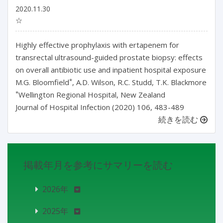
2020.11.30
☆
Highly effective prophylaxis with ertapenem for
transrectal ultrasound-guided prostate biopsy: effects
on overall antibiotic use and inpatient hospital exposure
*
M.G. Bloomfield
, A.D. Wilson, R.C. Studd, T.K. Blackmore
*
Wellington Regional Hospital, New Zealand
Journal of Hospital Infection (2020) 106, 483-489
続きを読む
掲載年月を参考にサマリーを読む
2026年
2025年