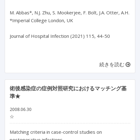
M. Abbas*, N.J. Zhu, S. Mookerjee, F. Bolt, J.A. Otter, A.H. Holm
*Imperial College London, UK

Journal of Hospital Infection (2021) 115, 44-50

続きを読む
術後感染症の症例対照研究におけるマッチング基
準★
2008.06.30
☆
Matching criteria in case-control studies on
postoperative infections