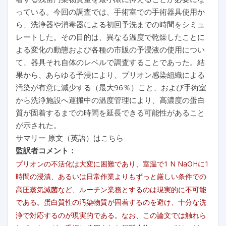
っている。今回の調査では、手術室での手術器具使用か
ら、洗浄器や消毒器による初回予洗までの時間をシミュ
レートした。その目的は、異なる温度で乾燥したことに
よる変化の動態および各種の市販の予浸液の使用につい
て、器具それ自体のレベルで調査することであった。結
果から、あらゆる予浸により、プリオン感染組織による
汚染が有意に減少する（最大96％）こと、および手術室
から洗浄施設へ運搬中の温度管理により、高濃度の蛋白
質が固着するまでの時間を延長できる可能性があること
が示された。
サマリー 原文（英語）はこちら
監訳者コメント：
プリオンの不活化は大変に困難であり、室温で1 N NaOHに1
時間の浸漬、あるいは日常作業よりもずっと厳しい条件での
高圧蒸気滅菌など、ルーチン業務とするのは現実的に不可能
である。蛋白質性の汚染物質が固着するのを避け、十分な洗
浄で対応するのが現実的である。なお、この論文では触れら