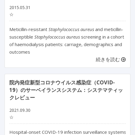
2015.05.31
☆
Meticillin-resistant
Staphylococcus aureus
and meticillin-
susceptible
Staphylococcus aureus
screening in a cohort
of haemodialysis patients: carriage, demographics and
outcomes
続きを読む
院内発症新型コロナウイルス感染症（COVID-
19）のサーベイランスシステム：システマティッ
クレビュー
2021.09.30
☆
Hospital-onset COVID-19 infection surveillance systems: a s