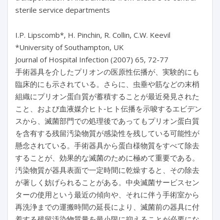
sterile service departments
I.P. Lipscomb*, H. Pinchin, R. Collin, C.W. Keevil
*University of Southampton, UK
Journal of Hospital Infection (2007) 65, 72-77
手術器具を介したプリオンの医原性伝播が、実験的にも
臨床的にも示されている。さらに、虫垂や筋などの末梢
組織にプリオン蛋白質が蓄積することが最近発見された
こと、および血液媒介ヒト‐ヒト伝播を示唆するエビデン
スから、滅菌部門での処理後であってもプリオン蛋白質
を含有する残留汚染物質が感染性を残している可能性が
懸念されている。手術器具から蛋白様物質をすべて除去
することが、効果的な滅菌のために極めて重要である。
汚染物質が器具表面で一定時間に乾燥すると、その除去
が著しく妨げられることがある。中央滅菌サービスセン
ターの使用という最近の傾向や、それに伴う手術室から
再洗浄までの運搬時間の延長により、滅菌前の器具に付
着する残留汚染物質量を最小限に抑えることが必要にな