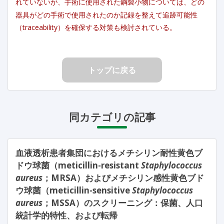
れていないが、手術に使用された鋼製小物については、どの
器具がどの手術で使用されたのか記録を整えて追跡可能性
（traceability）を確保する対策も検討されている。
トップに戻る
同カテゴリの記事
血液透析患者集団におけるメチシリン耐性黄色ブ
ドウ球菌（meticillin-resistant
Staphylococcus
aureus
；MRSA）およびメチシリン感性黄色ブド
ウ球菌（meticillin-sensitive
Staphylococcus
aureus
；MSSA）のスクリーニング：保菌、人口
統計学的特性、および転帰