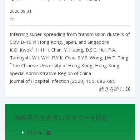
2020.08.31
☆
Inferring super-spreading from transmission clusters of
COVID-19 in Hong Kong, Japan, and Singapore
*
K.O. Kwok
, H.H.H. Chan, Y. Huang, D.S.C. Hui, P.A.
Tambyah, W.I. Wei, P.Y.K. Chau, S.Y.S. Wong, J.W.T. Tang
*
The Chinese University of Hong Kong, Hong Kong
Special Administrative Region of China
Journal of Hospital Infection (2020) 105, 682-685
続きを読む
掲載年月を参考にサマリーを読む
2026年