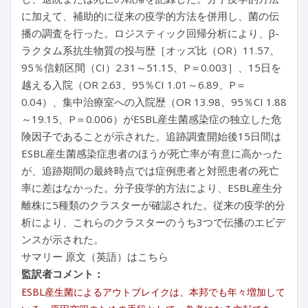
に加えて、補助的に従来の疫学的方法を併用し、菌の伝
播の調査を行った。ロジスティック回帰分析により、β-
ラクタム系抗生物質の投与歴［オッズ比（OR）11.57、
95％信頼区間（CI）2.31～51.15、P＝0.003］、15日を
越える入院（OR 2.63、95％CI 1.01～6.89、P＝
0.04）、集中治療室への入院歴（OR 13.98、95％CI 1.88
～19.15、P＝0.006）がESBL産生菌感染症の独立した危
険因子であることが示された。追跡調査開始後15日間は
ESBL産生菌感染症患者のほうが死亡率が有意に高かった
が、追跡期間の最終時点では症例患者と対照患者の死亡
率に差はなかった。分子疫学的方法により、ESBL産生分
離株に5種類のクラスターが確認された。従来の疫学的分
析により、これらのクラスターのうち3つで伝播のエビデ
ンスが示された。
サマリー 原文（英語）はこちら
監訳者コメント：
ESBL産生菌によるアウトブレイクは、本邦でも年々増加して