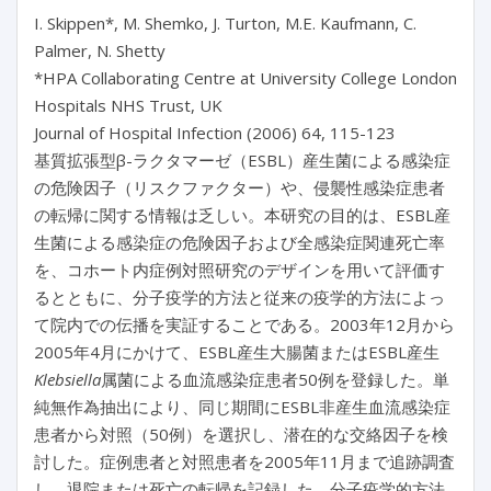
I. Skippen*, M. Shemko, J. Turton, M.E. Kaufmann, C.
Palmer, N. Shetty
*HPA Collaborating Centre at University College London
Hospitals NHS Trust, UK
Journal of Hospital Infection (2006) 64, 115-123
基質拡張型β-ラクタマーゼ（ESBL）産生菌による感染症
の危険因子（リスクファクター）や、侵襲性感染症患者
の転帰に関する情報は乏しい。本研究の目的は、ESBL産
生菌による感染症の危険因子および全感染症関連死亡率
を、コホート内症例対照研究のデザインを用いて評価す
るとともに、分子疫学的方法と従来の疫学的方法によっ
て院内での伝播を実証することである。2003年12月から
2005年4月にかけて、ESBL産生大腸菌またはESBL産生
Klebsiella
属菌による血流感染症患者50例を登録した。単
純無作為抽出により、同じ期間にESBL非産生血流感染症
患者から対照（50例）を選択し、潜在的な交絡因子を検
討した。症例患者と対照患者を2005年11月まで追跡調査
し、退院または死亡の転帰を記録した。分子疫学的方法