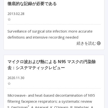
徹底的な記録が必要である
2013.02.28
☆
Surveillance of surgical site infection: more accurate
definitions and intensive recording needed
続きを読む
マイクロ波および熱による N95 マスクの汚染除
去：システマティックレビュー
2020.11.30
☆
Microwave- and heat-based decontamination of N95
filtering facepiece respirators: a systematic review
*
S. Gertsman
, A. Agarwal, K. O’Hearn, R. Webster, A.