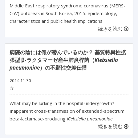
Middle East respiratory syndrome coronavirus (MERS-
CoV) outbreak in South Korea, 2015: epidemiology,
characteristics and public health implications
続きを読む
病院の陰には何が潜んでいるのか？ 基質特異性拡
張型 β-ラクタマーゼ産生肺炎桿菌（
Klebsiella
pneumoniae
）の不顕性交差伝播
2014.11.30
☆
What may be lurking in the hospital undergrowth?
Inapparent cross-transmission of extended-spectrum
beta-lactamase-producing
Klebsiella pneumoniae
続きを読む