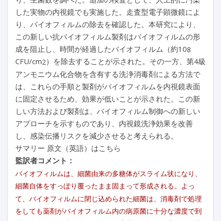
した実物の内視鏡でも実施した。走査型電子顕微鏡によ
り、バイオフィルムの除去を確認した。本研究により、
この新しい抗バイオフィルム製剤はバイオフィルムの形
成を阻止し、時間が経過したバイオフィルム（約10
8
CFU/cm
）を除去することが示された。その一方、第4級
2
アンモニウム化合物を含有する洗浄消毒剤による方法で
は、これらの手順と製剤がバイオフィルムを内視鏡表面
に固定させるため、効果が低いことが示された。この新
しい方法および製剤は、バイオフィルム制御への新しい
アプローチを示すものであり、内視鏡洗浄効果を改善
し、感染伝播リスクを減少させると考えられる。
サマリー 原文（英語）はこちら
監訳者コメント：
バイオフィルムは、細菌由来の多糖体がスライム状になり、
細菌自体をすっぽり覆ったまま固まって形成される。よっ
て、バイオフィルムに閉じ込められた細菌は、消毒剤で処理
をしても薬剤がバイオフィルム内の病原菌に十分な濃度で到