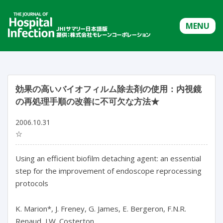
MENU
効果の高いバイオフィルム除去剤の使用：内視鏡
の再処理手順の改善に不可欠な方法★
2006.10.31
☆
Using an efficient biofilm detaching agent: an essential
step for the improvement of endoscope reprocessing
protocols
K. Marion*, J. Freney, G. James, E. Bergeron, F.N.R.
Renaud, J.W. Costerton