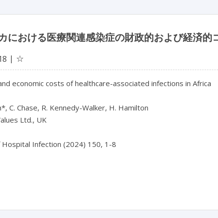
カにおける医療関連感染症の財政的および経済的
☆
18
 and economic costs of healthcare-associated infections in Africa

*, C. Chase, R. Kennedy-Walker, H. Hamilton

alues Ltd., UK

f Hospital Infection (2024) 150, 1-8
