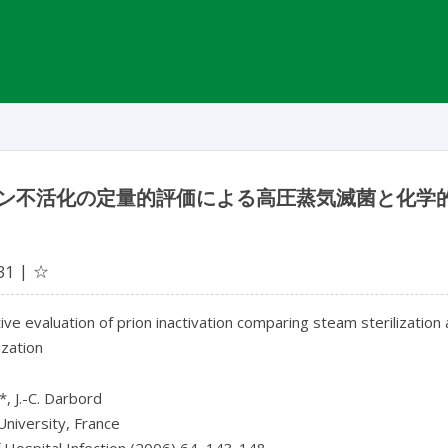
ン不活化の定量的評価による高圧蒸気滅菌と化学
☆
31
ive evaluation of prion inactivation comparing steam sterilizatio
ization
*, J.-C. Darbord
University, France