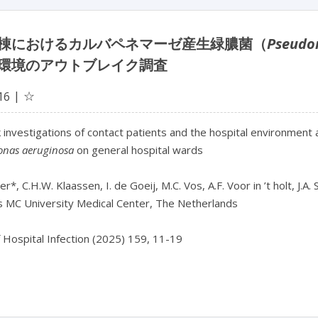
棟におけるカルバペネマーゼ産生緑膿菌（
Pseudo
環境のアウトブレイク調査
☆
16
nas aeruginosa
 on general hospital wards

er*, C.H.W. Klaassen, I. de Goeij, M.C. Vos, A.F. Voor in ’t holt, J.A. 
 MC University Medical Center, The Netherlands

f Hospital Infection (2025) 159, 11-19
