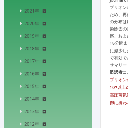
Journal o
プリオン
2021年
ため、再
の分布は広
2020年
染除去の
2019年
察、およ
18分間
2018年
に減少し
で有効で
2017年
サマリー
監訳者コ
2016年
プリオン
2015年
10
以上
7
高圧蒸気
2014年
御に携わ
2013年
2012年