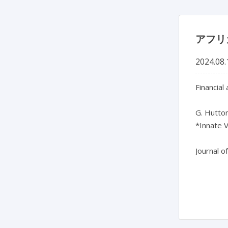
アフリ
2024.08.
Financial
G. Hutton
*Innate V
Journal o