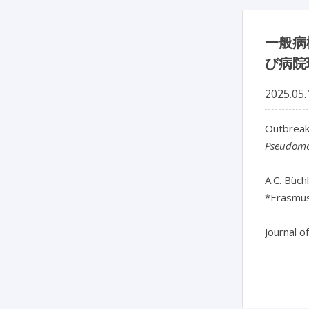
一般病
び病院
2025.05.
Pseudomo
A.C. Büchl
*Erasmus
Journal o