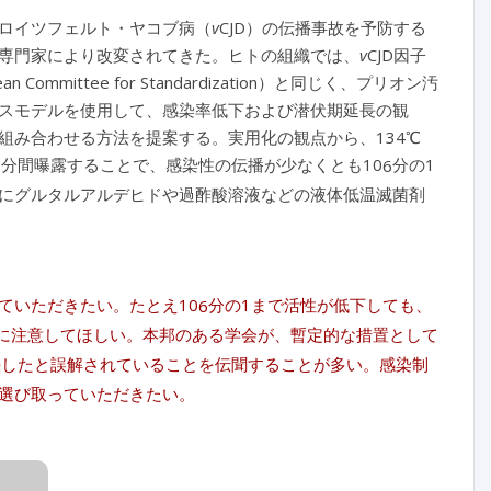
ロイツフェルト・ヤコブ病（
v
CJD）の伝播事故を予防する
専門家により改変されてきた。ヒトの組織では、
v
CJD因子
ittee for Standardization）と同じく、プリオン汚
スモデルを使用して、感染率低下および潜伏期延長の観
組み合わせる方法を提案する。実用化の観点から、134℃
15分間曝露することで、感染性の伝播が少なくとも10
分の1
6
にグルタルアルデヒドや過酢酸溶液などの液体低温滅菌剤
ていただきたい。たとえ10
分の1まで活性が低下しても、
6
に注意してほしい。本邦のある学会が、暫定的な措置として
解決したと誤解されていることを伝聞することが多い。感染制
選び取っていただきたい。