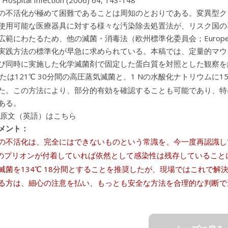
f Hospital Infection (2006) 64, 143-148
の不活化が極めて困難であることは周知のとおりである。変異型ク
使用可能な医療器具に対する様々な汚染除去処置法が、リスク国の
範にわたるため、他の滅菌・消毒法（欧州標準化委員会；European Comm
実践方法の標準化が早急に求められている。本稿では、定量的マウ
び同時に実施した化学滅菌剤で固定した蛋白質を対照とした観察を
または121℃ 30分間の高圧蒸気滅菌と、1 Nの水酸化ナトリウムに
た。この方法により、部分的有効を確認することも可能であり、特
ある。
 原文（英語）はこちら
メント：
の不活化は、完全にはできないものという常識を、今一度再認識し
のプリオンが付着していれば依然として感染性は残存していること
滅菌を134℃ 18分間とすることを推奨したが、現場ではこれで
る方は、細心の注意を払い、もっとも安全な方法を合理的な判断で