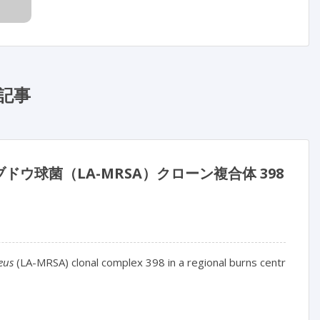
記事
球菌（LA-MRSA）クローン複合体 398
eus
 (LA-MRSA) clonal complex 398 in a regional burns centre
