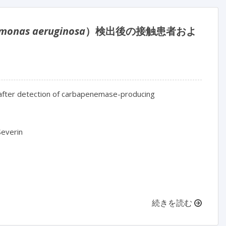
monas aeruginosa
）検出後の接触患者およ
Outbreak investigations of contact patients and the hospital environment after detection of carbapenemase-producing 
Severin

続きを読む