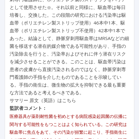
として使用させた
。それ以前と同様に、駆血帯は毎日
※
培養し、交換した。この段階の研究における汚染率は駆
血帯（ポリエチレン製ストリップ使用）46本中1本、駆
血帯（ポリエチレン製ストリップ不使用）42本中1本で
あった。結論として、静脈穿刺用駆血帯はMRSAなどの細
菌を移送する潜在的媒介物である可能性があり、手指の
汚染除去を行うと、汚染率およびそれに伴う潜在リスク
を減少させることができる。このことは、駆血帯汚染は
患者の皮膚から直接汚染されるのではなく、静脈穿刺専
門看護師の手指を介したものであることを示唆してい
る。手指の衛生は、微生物の拡大を抑制できる最も重要
な方法であると考えるべきである。
サマリー 原文（英語）はこちら
監訳者コメント：
医療器具が薬剤耐性菌を初めとする病院感染起因菌の伝播に
関与する可能性をもつことはよく知られている。この研究は
駆血帯に焦点をあて、その汚染が頻繁に起こり、手指衛生に