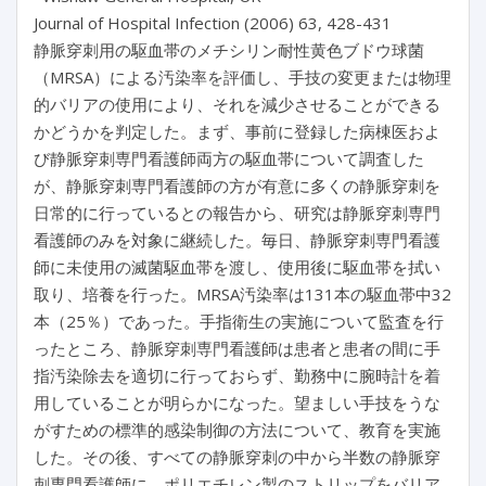
Journal of Hospital Infection (2006) 63, 428-431
静脈穿刺用の駆血帯のメチシリン耐性黄色ブドウ球菌
（MRSA）による汚染率を評価し、手技の変更または物理
的バリアの使用により、それを減少させることができる
かどうかを判定した。まず、事前に登録した病棟医およ
び静脈穿刺専門看護師両方の駆血帯について調査した
が、静脈穿刺専門看護師の方が有意に多くの静脈穿刺を
日常的に行っているとの報告から、研究は静脈穿刺専門
看護師のみを対象に継続した。毎日、静脈穿刺専門看護
師に未使用の滅菌駆血帯を渡し、使用後に駆血帯を拭い
取り、培養を行った。MRSA汚染率は131本の駆血帯中32
本（25％）であった。手指衛生の実施について監査を行
ったところ、静脈穿刺専門看護師は患者と患者の間に手
指汚染除去を適切に行っておらず、勤務中に腕時計を着
用していることが明らかになった。望ましい手技をうな
がすための標準的感染制御の方法について、教育を実施
した。その後、すべての静脈穿刺の中から半数の静脈穿
刺専門看護師に、ポリエチレン製のストリップをバリア