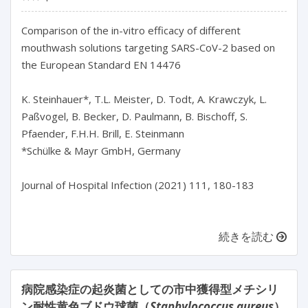
Comparison of the in-vitro efficacy of different
mouthwash solutions targeting SARS-CoV-2 based on
the European Standard EN 14476
K. Steinhauer*, T.L. Meister, D. Todt, A. Krawczyk, L.
Paßvogel, B. Becker, D. Paulmann, B. Bischoff, S.
Pfaender, F.H.H. Brill, E. Steinmann
*Schülke & Mayr GmbH, Germany
Journal of Hospital Infection (2021) 111, 180-183
続きを読む
病院感染症の起炎菌としての市中獲得型メチシリ
ン耐性黄色ブドウ球菌（
Staphylococcus aureus
）