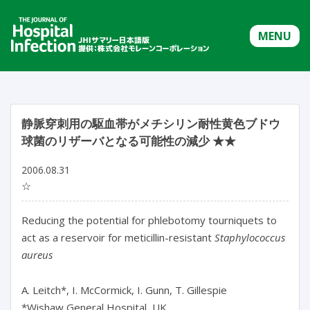
MENU
静脈穿刺用の駆血帯がメチシリン耐性黄色ブドウ
球菌のリザーバとなる可能性の減少 ★★
2006.08.31
☆
Reducing the potential for phlebotomy tourniquets to
act as a reservoir for meticillin-resistant
Staphylococcus
aureus
A. Leitch*, I. McCormick, I. Gunn, T. Gillespie
*Wishaw General Hospital, UK