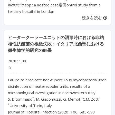
Klebsiella
spp.: a nested case窶田ontrol study from a
tertiary hospital in London
続きを読む
ヒータークーラーユニットの消毒時における非結
核性抗酸菌の根絶失敗：イタリア北西部における
微生物学的研究の結果
2020.11.30
☆
Failure to eradicate non-tuberculous mycobacteria upon
disinfection of heaterecooler units: results of a
microbiological investigation in northwestern Italy
*
S. Ditommaso
, M. Giacomuzzi, G. Memoli, C.M. Zotti
*
University of Turin, Italy
Journal of Hospital Infection (2020) 106, 585-593