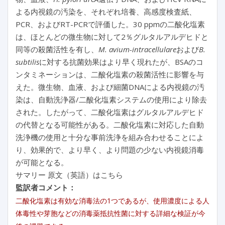
よる内視鏡の汚染を、それぞれ培養、高感度検査紙、
PCR、およびRT-PCRで評価した。30 ppmの二酸化塩素
は、ほとんどの微生物に対して2％グルタルアルデヒドと
同等の殺菌活性を有し、
M. avium-intracellulare
および
B.
subtilis
に対する抗菌効果はより早く現れたが、BSAのコ
ンタミネーションは、二酸化塩素の殺菌活性に影響を与
えた。微生物、血液、および細菌DNAによる内視鏡の汚
染は、自動洗浄器/二酸化塩素システムの使用により除去
された。したがって、二酸化塩素はグルタルアルデヒド
の代替となる可能性がある。二酸化塩素に対応した自動
洗浄機の使用と十分な事前洗浄を組み合わせることによ
り、効果的で、より早く、より問題の少ない内視鏡消毒
が可能となる。
サマリー 原文（英語）はこちら
監訳者コメント：
二酸化塩素は有効な消毒法の1つであるが、使用濃度による人
体毒性や芽胞などの消毒薬抵抗性菌に対する詳細な検証が今