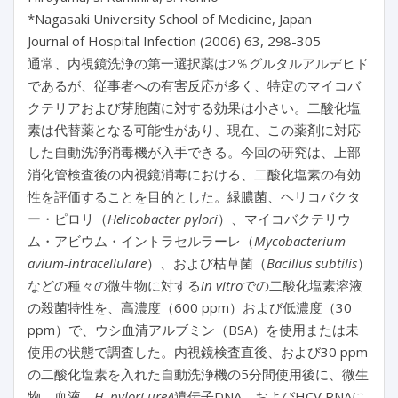
*Nagasaki University School of Medicine, Japan
Journal of Hospital Infection (2006) 63, 298-305
通常、内視鏡洗浄の第一選択薬は2％グルタルアルデヒド
であるが、従事者への有害反応が多く、特定のマイコバ
クテリアおよび芽胞菌に対する効果は小さい。二酸化塩
素は代替薬となる可能性があり、現在、この薬剤に対応
した自動洗浄消毒機が入手できる。今回の研究は、上部
消化管検査後の内視鏡消毒における、二酸化塩素の有効
性を評価することを目的とした。緑膿菌、ヘリコバクタ
ー・ピロリ（
Helicobacter pylori
）、マイコバクテリウ
ム・アビウム・イントラセルラーレ（
Mycobacterium
avium-intracellulare
）、および枯草菌（
Bacillus subtilis
）
などの種々の微生物に対する
in vitro
での二酸化塩素溶液
の殺菌特性を、高濃度（600 ppm）および低濃度（30
ppm）で、ウシ血清アルブミン（BSA）を使用または未
使用の状態で調査した。内視鏡検査直後、および30 ppm
の二酸化塩素を入れた自動洗浄機の5分間使用後に、微生
物、血液、
H. pylori ureA
遺伝子DNA、およびHCV RNAに