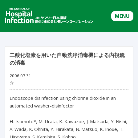
MENU
二酸化塩素を用いた自動洗浄消毒機による内視鏡
の消毒
2006.07.31
☆
Endoscope disinfection using chlorine dioxide in an
automated washer-disinfector
H. Isomoto*, M. Urata, K. Kawazoe, J. Matsuda, Y. Nishi,
A. Wada, K. Ohnita, Y. Hirakata, N. Matsuo, K. Inoue, T.
Hirayama, S. Kamihira, S. Kohno