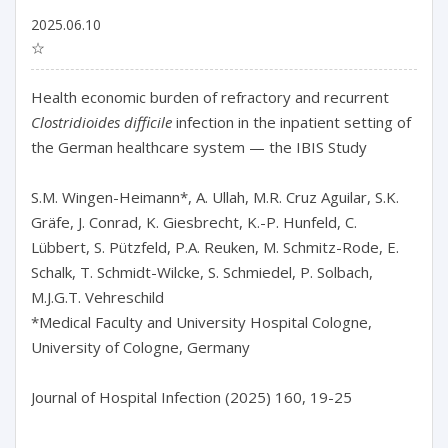
2025.06.10
☆
Health economic burden of refractory and recurrent 
Clostridioides difficile
 infection in the inpatient setting of 
the German healthcare system — the IBIS Study

S.M. Wingen-Heimann*, A. Ullah, M.R. Cruz Aguilar, S.K. 
Gräfe, J. Conrad, K. Giesbrecht, K.-P. Hunfeld, C. 
Lübbert, S. Pützfeld, P.A. Reuken, M. Schmitz-Rode, E. 
Schalk, T. Schmidt-Wilcke, S. Schmiedel, P. Solbach, 
M.J.G.T. Vehreschild

*Medical Faculty and University Hospital Cologne, 
University of Cologne, Germany

Journal of Hospital Infection (2025) 160, 19-25
