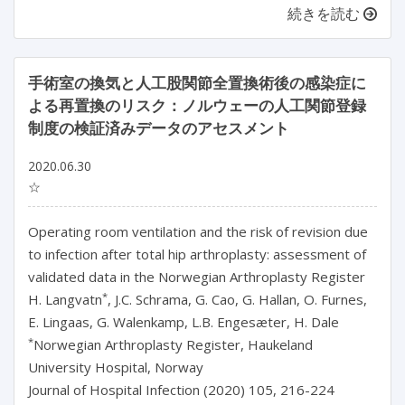
続きを読む
手術室の換気と人工股関節全置換術後の感染症に
よる再置換のリスク：ノルウェーの人工関節登録
制度の検証済みデータのアセスメント
2020.06.30
☆
Operating room ventilation and the risk of revision due
to infection after total hip arthroplasty: assessment of
validated data in the Norwegian Arthroplasty Register
*
H. Langvatn
, J.C. Schrama, G. Cao, G. Hallan, O. Furnes,
E. Lingaas, G. Walenkamp, L.B. Engesæter, H. Dale
*
Norwegian Arthroplasty Register, Haukeland
University Hospital, Norway
Journal of Hospital Infection (2020) 105, 216-224