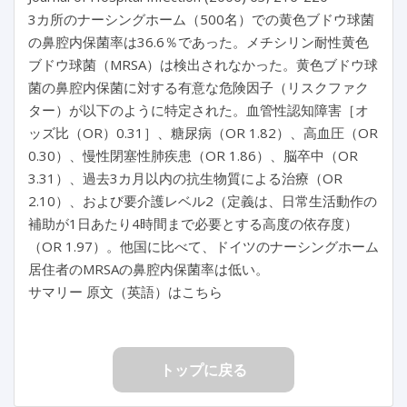
3カ所のナーシングホーム（500名）での黄色ブドウ球菌
の鼻腔内保菌率は36.6％であった。メチシリン耐性黄色
ブドウ球菌（MRSA）は検出されなかった。黄色ブドウ球
菌の鼻腔内保菌に対する有意な危険因子（リスクファク
ター）が以下のように特定された。血管性認知障害［オ
ッズ比（OR）0.31］、糖尿病（OR 1.82）、高血圧（OR
0.30）、慢性閉塞性肺疾患（OR 1.86）、脳卒中（OR
3.31）、過去3カ月以内の抗生物質による治療（OR
2.10）、および要介護レベル2（定義は、日常生活動作の
補助が1日あたり4時間まで必要とする高度の依存度）
（OR 1.97）。他国に比べて、ドイツのナーシングホーム
居住者のMRSAの鼻腔内保菌率は低い。
サマリー 原文（英語）はこちら
トップに戻る