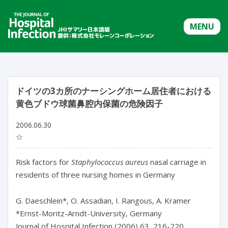
MENU
ドイツの3カ所のナーシングホーム居住者における
黄色ブドウ球菌鼻腔内保菌の危険因子
2006.06.30
☆
Risk factors for
Staphylococcus aureus
nasal carriage in
residents of three nursing homes in Germany
G. Daeschlein*, O. Assadian, I. Rangous, A. Kramer
*Ernst-Moritz-Arndt-University, Germany
Journal of Hospital Infection (2006) 63, 216-220