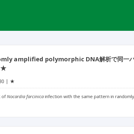
omly amplified polymorphic DNA解析で
 ★
★
30
 of
Nocardia farcinica
infection with the same pattern in randoml