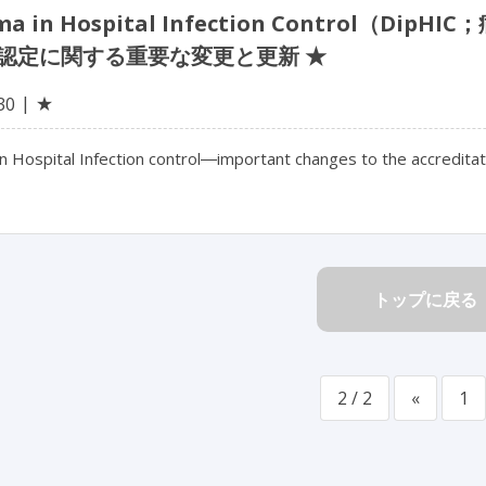
oma in Hospital Infection Contro
認定に関する重要な変更と更新 ★
★
30
n Hospital Infection control―important changes to the accreditati
トップに戻る
2 / 2
«
1