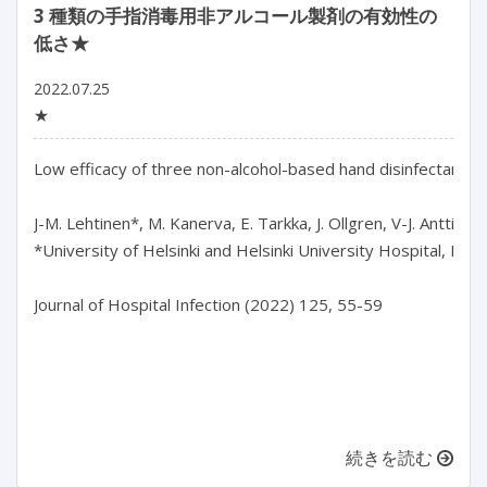
3 種類の手指消毒用非アルコール製剤の有効性の
低さ★
2022.07.25
★
Low efficacy of three non-alcohol-based hand disinfectants uti
J-M. Lehtinen*, M. Kanerva, E. Tarkka, J. Ollgren, V-J. Anttila

*University of Helsinki and Helsinki University Hospital, Finlan
Journal of Hospital Infection (2022) 125, 55-59

続きを読む