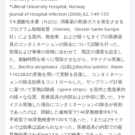
*Ulleval University Hospital, Norway
Journal of Hospital Infection (2006) 62, 149-155
5％過酸化水素（H
O
）消毒薬の乾燥ガスを発生させる
2
2
プログラム制御装置（Sterinis、Gloster Sante Europe
社）による室内、救急車、および様々なタイプの医療器
具のコンタミネーションの除去について試験を行った。
部屋および車庫の容積に合わせて、既定の濃度を設定し
た。接触時間を徐々に増加させながら、3サイクル実施し
た。
Bacillus atrophaeus
（以前は
Bacillus subtilis
）
Raven
1162282の芽胞を用いて実験を反復し、コンタミネーシ
ョンの除去効果をコントロールした。サンプリング計画
に基づいて芽胞試験紙（spore strips）を室内と救急車内
の様々な位置、医療器具の内部および外部に置いた。3サ
イクル実施した場合にコンタミネーションの除去が有効
であったのは、閉鎖した被検室で146芽胞検査中87％、
手術室で48芽胞検査中100％であった。1または2サイク
ルでは効果は認められなかった。医療器具の内部での殺
芽胞効果はわずか62.3％（220検査）であった。コンタ