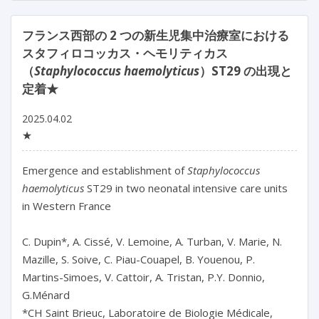
フランス西部の 2 つの新生児集中治療室における
スタフィロコッカス・ヘモリティカス
（
Staphylococcus haemolyticus
）ST29 の出現と
定着★
2025.04.02
★
Emergence and establishment of 
Staphylococcus 
haemolyticus
 ST29 in two neonatal intensive care units 
in Western France

C. Dupin*, A. Cissé, V. Lemoine, A. Turban, V. Marie, N. 
Mazille, S. Soive, C. Piau-Couapel, B. Youenou, P. 
Martins-Simoes, V. Cattoir, A. Tristan, P.Y. Donnio, 
G.Ménard

*CH Saint Brieuc, Laboratoire de Biologie Médicale, 