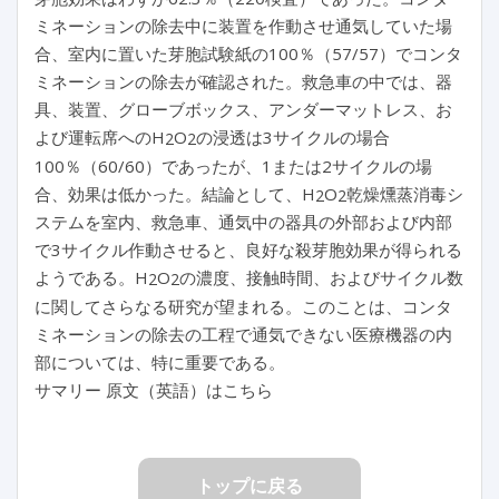
ミネーションの除去中に装置を作動させ通気していた場
合、室内に置いた芽胞試験紙の100％（57/57）でコンタ
ミネーションの除去が確認された。救急車の中では、器
具、装置、グローブボックス、アンダーマットレス、お
よび運転席へのH
O
の浸透は3サイクルの場合
2
2
100％（60/60）であったが、1または2サイクルの場
合、効果は低かった。結論として、H
O
乾燥燻蒸消毒シ
2
2
ステムを室内、救急車、通気中の器具の外部および内部
で3サイクル作動させると、良好な殺芽胞効果が得られる
ようである。H
O
の濃度、接触時間、およびサイクル数
2
2
に関してさらなる研究が望まれる。このことは、コンタ
ミネーションの除去の工程で通気できない医療機器の内
部については、特に重要である。
サマリー 原文（英語）はこちら
トップに戻る