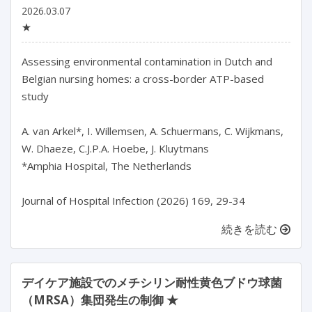
2026.03.07
★
Assessing environmental contamination in Dutch and 
Belgian nursing homes: a cross-border ATP-based 
study

A. van Arkel*, I. Willemsen, A. Schuermans, C. Wijkmans, 
W. Dhaeze, C.J.P.A. Hoebe, J. Kluytmans

*Amphia Hospital, The Netherlands

Journal of Hospital Infection (2026) 169, 29-34
続きを読む
デイケア施設でのメチシリン耐性黄色ブドウ球菌
（MRSA）集団発生の制御 ★