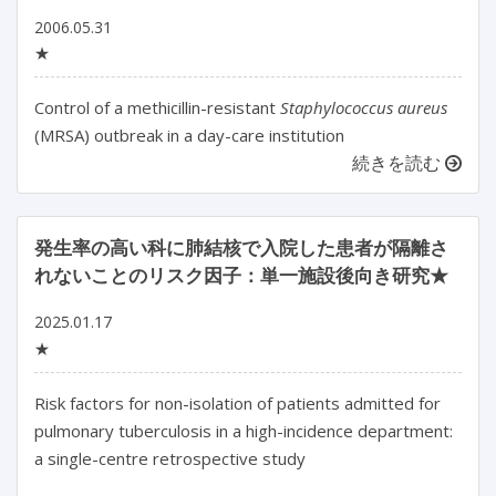
2006.05.31
★
Control of a methicillin-resistant
Staphylococcus aureus
(MRSA) outbreak in a day-care institution
続きを読む
発生率の高い科に肺結核で入院した患者が隔離さ
れないことのリスク因子：単一施設後向き研究★
2025.01.17
★
Risk factors for non-isolation of patients admitted for 
pulmonary tuberculosis in a high-incidence department: 
a single-centre retrospective study
