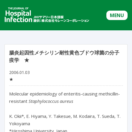
MENU
腸炎起因性メチシリン耐性黄色ブドウ球菌の分子
疫学 ★
2006.01.03
★
Molecular epidemiology of enteritis-causing methicillin-
resistant
Staphylococcus aureus
K. Okii*, E. Hiyama, Y. Takesue, M. Kodaira, T. Sueda, T.
Yokoyama
*Hiroshima University, Japan