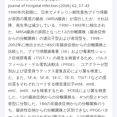
Journal of Hospital Infection (2006) 62, 37-43
1990年代初期に、日本でメチシリン耐性黄色ブドウ球菌
が原因の重度の腸炎（MRSA腸炎）が流行したが、それ以
降、発生率は減少している。1990～1993年に検出され
た、MRSA腸炎の原因となった12の分離菌株（腸炎症例
からの分離菌株）の遺伝子型および表現型を、1998～
2002年に検出された186の非腸炎症例からの分離菌株と
比較した。ブドウ球菌腸毒素（SE）および毒素性ショッ
ク症候群毒素（TSST-1）の産生を検索するため、パルス
フィールド・ゲル電気泳動法（PFGE）、コアグラーゼ型
別および逆受身ラテックス凝集反応により菌を検査し
た。また、SE-A、SE-B、SE-C、SE-D、TSST-1などの蛋
白質をそれぞれコードする構造遺伝子
entA
、
entB
、
entC
、
entD
、
tst
を検索するため、PCR法により菌を検査
した。12の腸炎症例からの分離菌株を、4つの型と4つの
亜型に分類した。186の非腸炎症例からの分離菌株のう
ち、腸炎性症例からの分離菌株と区別できないPFGEパタ
ーンを示したのはわずか7株であった。12の腸炎症例か