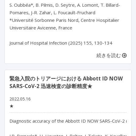
S. Oubbéa*, B. Pilmis, D. Seytre, A. Lomont, T. Billard-
Pomares, J-R. Zahar, L. Foucault-Fruchard

*Université Sorbonne Paris Nord, Centre Hospitalier 
Universitaire Avicenne, France

続きを読む
緊急入院のトリアージにおける Abbott ID NOW
SARS-CoV-2 迅速検査の診断精度★
2022.05.16
★
Diagnostic accuracy of the Abbott ID NOW SARS-CoV-2 rapid t
J.R. Barnacle*, H. Houston, I. Baltas. J. Takata, K. Kavallieros,