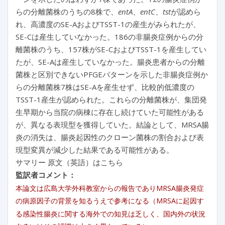
らの分離菌株のうちの8株で、
entA
、
entC
、
tst
が認めら
れ、高濃度のSE-AおよびTSST-1の産生がみられたが、
SE-Cは産生していなかった。186の非腸炎症例からの分
離菌株のうち、157株がSE-CおよびTSST-1を産生してい
たが、SE-Aは産生していなかった。腸炎患者からの分離
菌株と区別できないPFGEパターンを示した非腸炎症例か
らの分離菌株7株はSE-Aを産生せず、比較的低濃度の
TSST-1産生が認められた。これらの分離菌株が、集団発
生早期から当院の病棟に存在し続けていた可能性がある
が、異なる表現型を獲得していた。結論として、MRSA腸
炎の消失は、腸炎起因性のクローン菌株の割合および表
現型変異が減少した結果である可能性がある。
サマリー 原文（英語）はこちら
監訳者コメント：
本論文は広島大学外科教室からの報告でありMRSA腸炎発症
の病原因子の背景を知るうえで参考になる（MRSAに起因す
る感染性腸炎に関する海外での知見は乏しく、国内外の状況