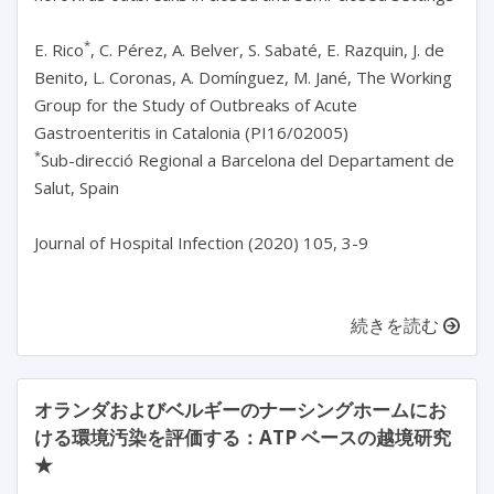
*
E. Rico
, C. Pérez, A. Belver, S. Sabaté, E. Razquin, J. de
Benito, L. Coronas, A. Domínguez, M. Jané, The Working
Group for the Study of Outbreaks of Acute
Gastroenteritis in Catalonia (PI16/02005)
*
Sub-direcció Regional a Barcelona del Departament de
Salut, Spain
Journal of Hospital Infection (2020) 105, 3-9
続きを読む
オランダおよびベルギーのナーシングホームにお
ける環境汚染を評価する：ATP ベースの越境研究
★