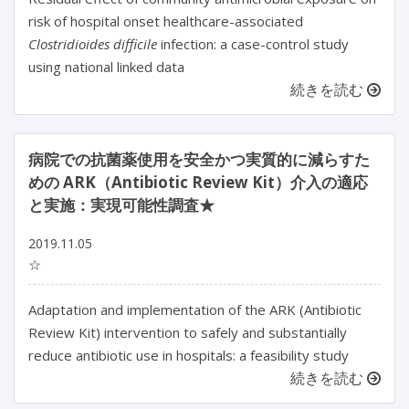
risk of hospital onset healthcare-associated
Clostridioides difficile
infection: a case-control study
using national linked data
続きを読む
病院での抗菌薬使用を安全かつ実質的に減らすた
めの ARK（Antibiotic Review Kit）介入の適応
と実施：実現可能性調査★
2019.11.05
☆
Adaptation and implementation of the ARK (Antibiotic
Review Kit) intervention to safely and substantially
reduce antibiotic use in hospitals: a feasibility study
続きを読む