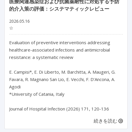
医療関連感染症および抗菌薬耐性に対処する予防
的介入策の評価：システマティックレビュー
2026.05.16
☆
Evaluation of preventive interventions addressing 
healthcare-associated infections and antimicrobial 
resistance: a systematic review

E. Campisi*, E. Di Liberto, M. Barchitta, A. Maugeri, G. 
Favara, R. Magnano San Lio, E. Vecchi, F. D’Ancona, A. 
Agodi

*University of Catania, Italy

続きを読む