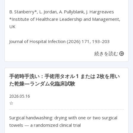
B. Stanberry*, L. Jordan, A. Pullyblank, J. Hargreaves

*Institute of Healthcare Leadership and Management, 
UK

続きを読む
手術時手洗い：手術用タオル 1 または 2枚を用い
た乾燥—ランダム化臨床試験
2026.05.16
☆
Surgical handwashing: drying with one or two surgical 
towels — a randomized clinical trial
