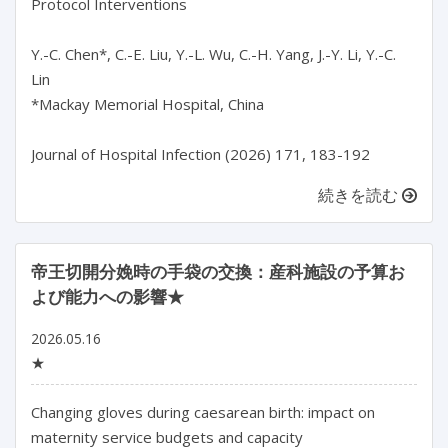
Protocol Interventions

Y.-C. Chen*, C.-E. Liu, Y.-L. Wu, C.-H. Yang, J.-Y. Li, Y.-C. 
Lin

*Mackay Memorial Hospital, China

続きを読む
帝王切開分娩時の手袋の交換：産科施設の予算お
よび能力への影響★
2026.05.16
★
Changing gloves during caesarean birth: impact on 
maternity service budgets and capacity
