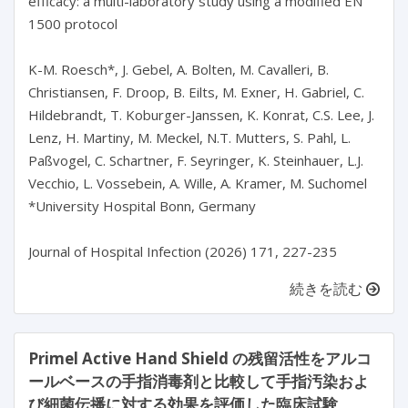
efficacy: a multi-laboratory study using a modified EN 
1500 protocol

K-M. Roesch*, J. Gebel, A. Bolten, M. Cavalleri, B. 
Christiansen, F. Droop, B. Eilts, M. Exner, H. Gabriel, C. 
Hildebrandt, T. Koburger-Janssen, K. Konrat, C.S. Lee, J. 
Lenz, H. Martiny, M. Meckel, N.T. Mutters, S. Pahl, L. 
Paßvogel, C. Schartner, F. Seyringer, K. Steinhauer, L.J. 
Vecchio, L. Vossebein, A. Wille, A. Kramer, M. Suchomel

*University Hospital Bonn, Germany

続きを読む
Primel Active Hand Shield の残留活性をアルコ
ールベースの手指消毒剤と比較して手指汚染およ
び細菌伝播に対する効果を評価した臨床試験