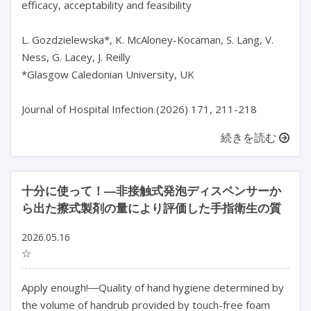
efficacy, acceptability and feasibility

L. Gozdzielewska*, K. McAloney-Kocaman, S. Lang, V. 
Ness, G. Lacey, J. Reilly

*Glasgow Caledonian University, UK

続きを読む
十分に使って！―非接触式発泡ディスペンサーか
ら出た擦式製剤の量により評価した手指衛生の質
2026.05.16
☆
Apply enough!―Quality of hand hygiene determined by 
the volume of handrub provided by touch-free foam 